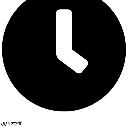
২৪/৭ সাপোর্ট