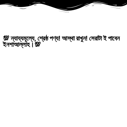
💯 ন্যায্যমূল্যে, শ্রেষ্ঠ পণ্য! আস্থা রাখুন! সেরাটা ই পাবেন
ইনশাআল্লাহ।💯