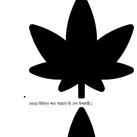
দেহের বিভিন্ন ক্ষত সারাতে ঘি বেশ উপকারী।